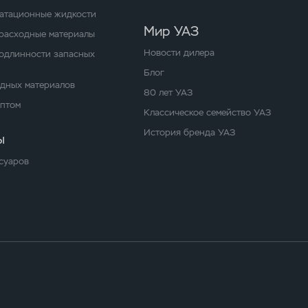
уатационные жидкости
Мир УАЗ
расходные материалы
Новости дилера
одлинности запасных
Блог
одных материалов
80 лет УАЗ
оптом
Классическое семейство УАЗ
История бренда УАЗ
ы
суаров