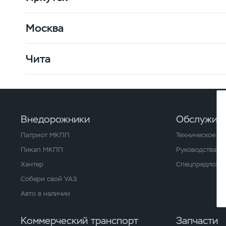
Москва
Чита
Внедорожники
Обслужива
Патриот МКПП
Техническое о
Пикап МКПП
Руководства и
Хантер
Спецпредложен
Собери свой УАЗ
Авто в наличии
Коммерческий транспорт
Запчасти