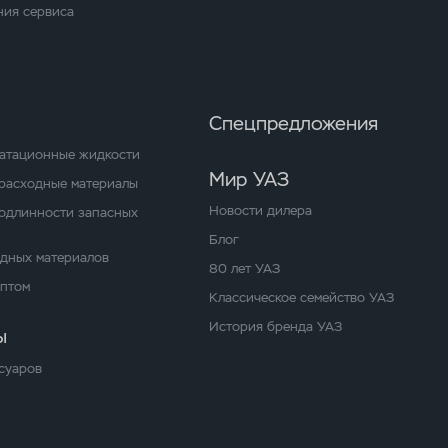
ия сервиса
Спецпредложения
уатационные жидкости
Мир УАЗ
расходные материалы
Новости дилера
одлинности запасных
Блог
одных материалов
80 лет УАЗ
оптом
Классическое семейство УАЗ
История бренда УАЗ
ы
суаров