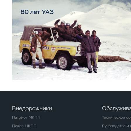
80 лет УАЗ
Внедорожники
Обслужива
Патриот МКПП
Техническое о
Пикап МКПП
Руководства и