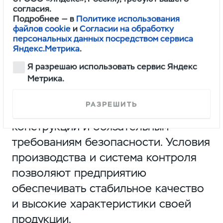
обеспечению соответствия
согласия.
Подробнее — в
Политике использования
продукции в рамках требований
файлов cookie
и
Согласии на обработку
Женевского Соглашения 1958 года.
персональных данных посредством сервиса
Яндекс.Метрика
.
На совещании по итогам работы
Я разрешаю использовать сервис Яндекс
Метрика.
комиссии было отмечено, что
продукция УАЗ соответствует
РАЗРЕШИТЬ
одобренному в России типу
конструкции и обязательным
требованиям безопасности. Условия
производства и система контроля
позволяют предприятию
обеспечивать стабильное качество
и высокие характеристики своей
продукции.