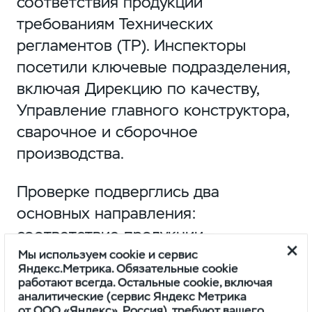
соответствия продукции
требованиям Технических
регламентов (ТР). Инспекторы
посетили ключевые подразделения,
включая Дирекцию по качеству,
Управление главного конструктора,
сварочное и сборочное
производства.
Проверке подверглись два
основных направления:
соответствие продукции
Мы используем cookie и сервис
требованиям Технического
Яндекс.Метрика. Обязательные cookie
регламента Таможенного союза ТР
работают всегда. Остальные cookie, включая
аналитические (сервис Яндекс Метрика
ТС 018/2011 и достаточность мер по
от ООО «Яндекс», Россия), требуют вашего